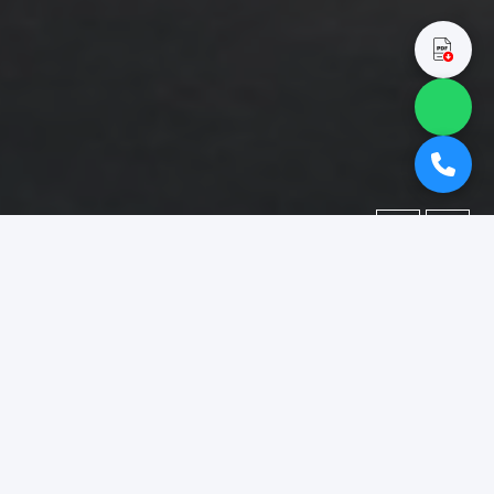
←
→
Portofolio
Dokumentasi berbagai proyek yang telah kami kerjakan.
Difokuskan pada kategori
"booth pameran lumajang"
.