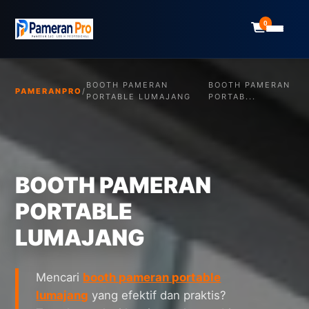
0
BOOTH PAMERAN
BOOTH PAMERAN
PAMERANPRO
/
PORTABLE LUMAJANG
PORTAB...
BOOTH PAMERAN
PORTABLE
LUMAJANG
Mencari
booth pameran portable
lumajang
yang efektif dan praktis?