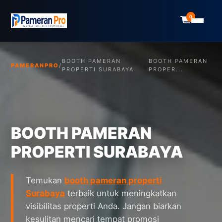
0
BOOTH PAMERAN
BOOTH PAMERAN
PAMERANPRO
/
PROPERTI SURABAYA
PROPER...
BOOTH PAMERAN
PROPERTI SURABAYA
Temukan
booth pameran properti
Surabaya
terbaik untuk meningkatkan
visibilitas properti Anda. Jangan biarkan
kesulitan mencari tempat promosi