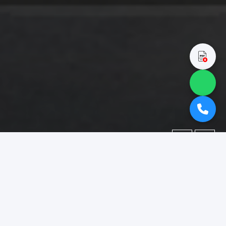
←
→
Portofolio