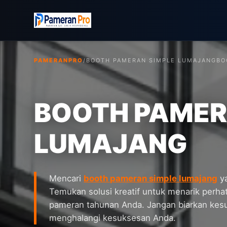
PAMERANPRO
/
BOOTH PAMERAN SIMPLE LUMAJANG
BO
BOOTH PAMER
LUMAJANG
Mencari
booth pameran simple lumajang
ya
Temukan solusi kreatif untuk menarik perha
pameran tahunan Anda. Jangan biarkan kesu
menghalangi kesuksesan Anda.