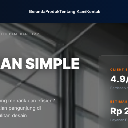
Beranda
Produk
Tentang Kami
Kontak
OTH PAMERAN SIMPLE...
AN SIMPLE
CLIENT 
4.9
Berdasark
ng menarik dan efisien?
ESTIMAS
tian pengunjung di
Rp 
litan desain
Layanan Pr