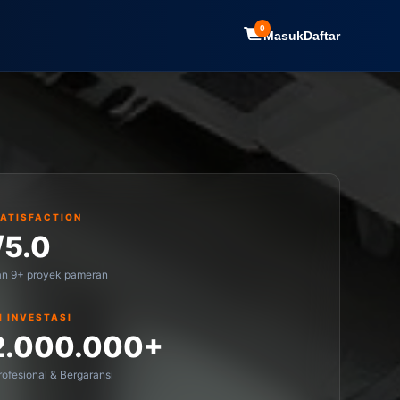
0
Masuk
Daftar
SATISFACTION
/5.0
an 9+ proyek pameran
I INVESTASI
2.000.000+
ofesional & Bergaransi