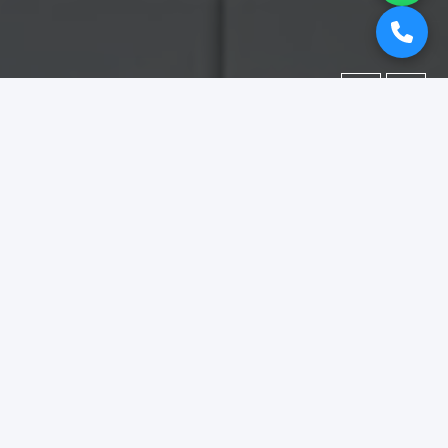
←
→
Portofolio
Dokumentasi berbagai proyek yang telah kami kerjakan.
Difokuskan pada kategori
"booth pameran surabaya"
.
Menampilkan
1–15
dari
18
foto portofolio.