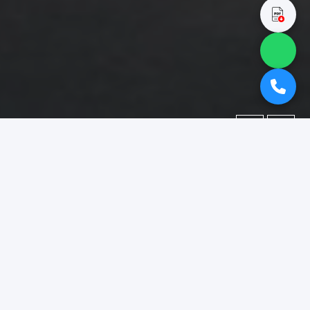
←
→
Portofolio
Dokumentasi berbagai proyek yang telah kami kerjakan.
Difokuskan pada kategori
"booth pameran surabaya"
.