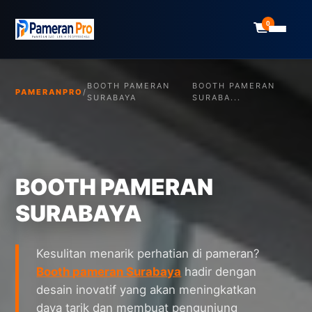
0
BOOTH PAMERAN
BOOTH PAMERAN
PAMERANPRO
/
SURABAYA
SURABA...
BOOTH PAMERAN
SURABAYA
Kesulitan menarik perhatian di pameran?
Booth pameran Surabaya
hadir dengan
desain inovatif yang akan meningkatkan
daya tarik dan membuat pengunjung