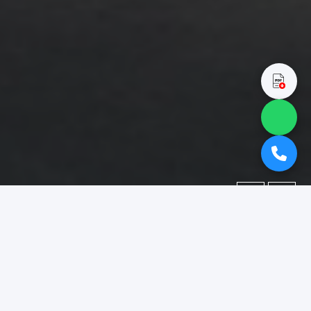
←
→
Portofolio