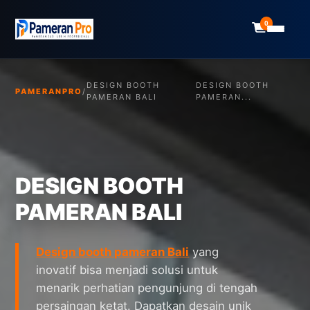
0
DESIGN BOOTH
DESIGN BOOTH
PAMERANPRO
/
PAMERAN BALI
PAMERAN...
DESIGN BOOTH
PAMERAN BALI
Design booth pameran Bali
yang
inovatif bisa menjadi solusi untuk
menarik perhatian pengunjung di tengah
persaingan ketat. Dapatkan desain unik