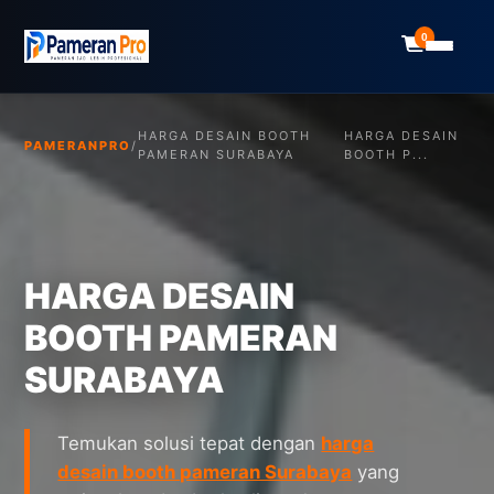
0
HARGA DESAIN BOOTH
HARGA DESAIN
PAMERANPRO
/
PAMERAN SURABAYA
BOOTH P...
HARGA DESAIN
BOOTH PAMERAN
SURABAYA
Temukan solusi tepat dengan
harga
desain booth pameran Surabaya
yang