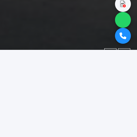
←
→
Portofolio
Dokumentasi berbagai proyek yang telah kami kerjakan.
Difokuskan pada kategori
"booth pameran surabaya"
.