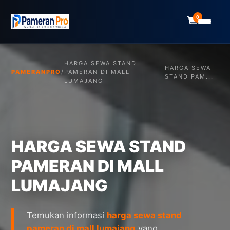
0
HARGA SEWA STAND
HARGA SEWA
PAMERANPRO
/
PAMERAN DI MALL
STAND PAM...
LUMAJANG
HARGA SEWA STAND
PAMERAN DI MALL
LUMAJANG
Temukan informasi
harga sewa stand
pameran di mall lumajang
yang