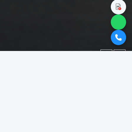
←
→
Portofolio
Dokumentasi berbagai proyek yang telah kami kerjakan.
Difokuskan pada kategori
"booth pameran lumajang"
.