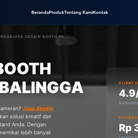
Beranda
Produk
Tentang Kami
Kontak
INGGA
JASA DESAIN BOOTH PA...
 BOOTH
BALINGGA
CLIENT 
4.9
Berdasark
 pameran?
Jasa desain
n solusi kreatif dan
ESTIMAS
stand Anda. Dengan
Rp 
 memikat lebih banyak
Layanan Pr