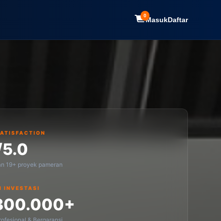
0
Masuk
Daftar
SATISFACTION
/5.0
an 19+ proyek pameran
I INVESTASI
300.000+
ofesional & Bergaransi