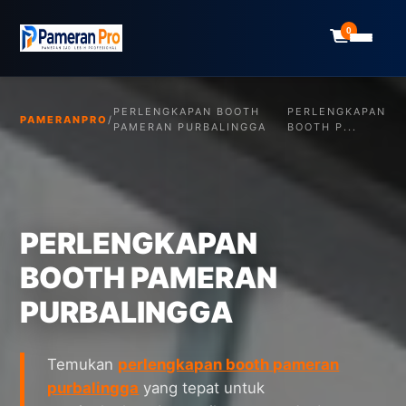
0
PERLENGKAPAN BOOTH
PERLENGKAPAN
PAMERANPRO
/
PAMERAN PURBALINGGA
BOOTH P...
PERLENGKAPAN
BOOTH PAMERAN
PURBALINGGA
Temukan
perlengkapan booth pameran
purbalingga
yang tepat untuk