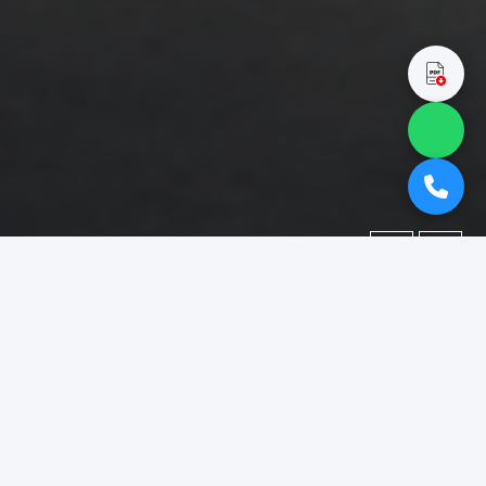
←
→
Portofolio
Dokumentasi berbagai proyek yang telah kami kerjakan.
Difokuskan pada kategori
"booth pameran purbalingga"
.