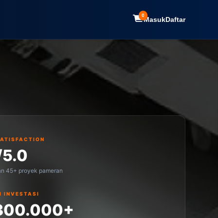
0
Masuk
Daftar
SATISFACTION
/5.0
an 45+ proyek pameran
I INVESTASI
300.000+