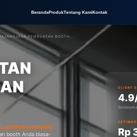
Beranda
Produk
Tentang Kami
Kontak
MAJANG
JASA PEMBUATAN BOOTH...
TAN
RAN
CLIENT 
4.9
Berdasark
ESTIMAS
th pameran lumajang
Rp 
an booth Anda biasa-