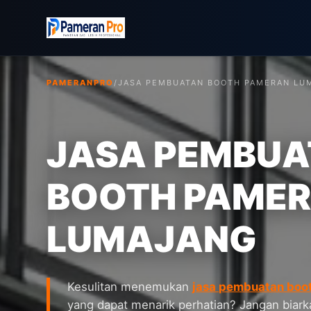
PAMERANPRO
/
JASA PEMBUATAN BOOTH PAMERAN LU
JASA PEMBUA
BOOTH PAME
LUMAJANG
Kesulitan menemukan
jasa pembuatan boo
yang dapat menarik perhatian? Jangan biark