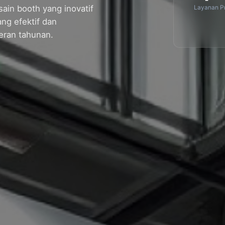
Layanan Pr
ain booth yang inovatif
ng efektif dan
eran tahunan.