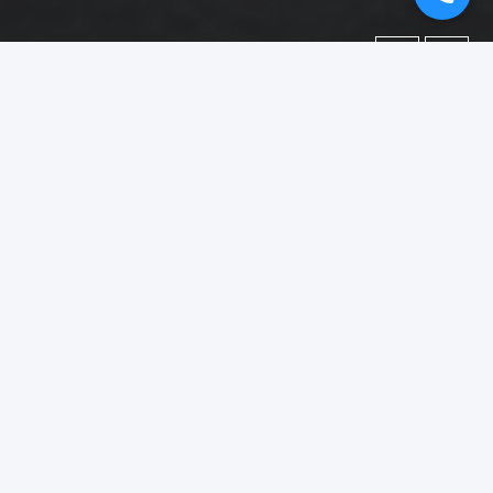
←
→
Portofolio
Dokumentasi berbagai proyek yang telah kami kerjakan.
Difokuskan pada kategori
"booth pameran surabaya"
.
Menampilkan
1–15
dari
18
foto portofolio.