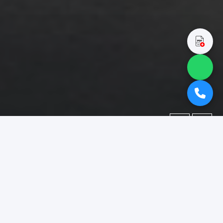
←
→
Portofolio
Dokumentasi berbagai proyek yang telah kami kerjakan.