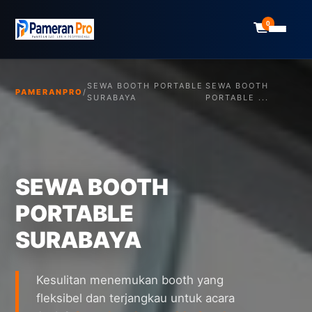
0
SEWA BOOTH PORTABLE
SEWA BOOTH
PAMERANPRO
/
SURABAYA
PORTABLE ...
SEWA BOOTH
PORTABLE
SURABAYA
Kesulitan menemukan booth yang
fleksibel dan terjangkau untuk acara