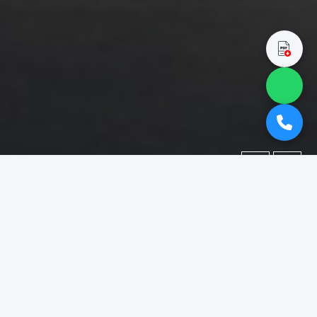
←
→
Portofolio
Dokumentasi berbagai proyek yang telah kami kerjakan.
Difokuskan pada kategori
"booth pameran surabaya"
.