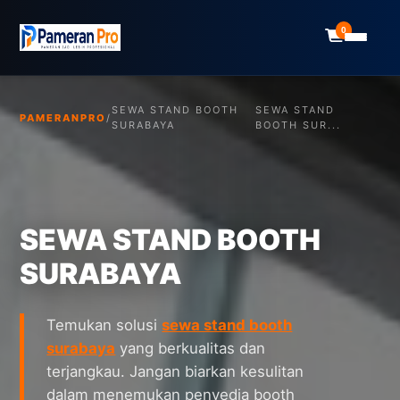
0
SEWA STAND BOOTH
SEWA STAND
PAMERANPRO
/
SURABAYA
BOOTH SUR...
SEWA STAND BOOTH
SURABAYA
Temukan solusi
sewa stand booth
surabaya
yang berkualitas dan
terjangkau. Jangan biarkan kesulitan
dalam menemukan penyedia booth