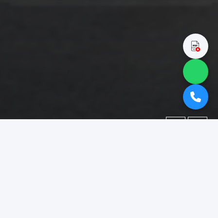
←
→
Portofolio
Dokumentasi berbagai proyek yang telah kami kerjakan.