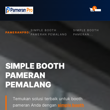
0
SIMPLE BOOTH
SIMPLE BOOTH
PAMERANPRO
/
PAMERAN PEMALANG
PAMERAN...
SIMPLE BOOTH
PAMERAN
PEMALANG
Temukan solusi terbaik untuk booth
pameran Anda dengan
simple booth