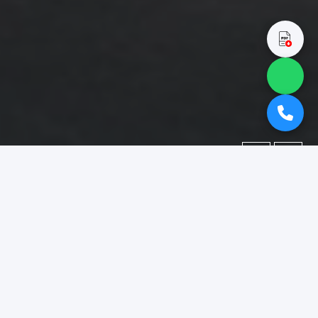
←
→
Portofolio
Dokumentasi berbagai proyek yang telah kami kerjakan.
Difokuskan pada kategori
"booth pameran pemalang"
.