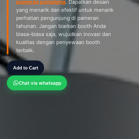
pameran pemalang
. Dapatkan desain
yang menarik dan efektif untuk menarik
perhatian pengunjung di pameran
tahunan. Jangan biarkan booth Anda
biasa-biasa saja, wujudkan inovasi dan
kualitas dengan penyewaan booth
terbaik.
Add to Cart
Chat via whatsapp