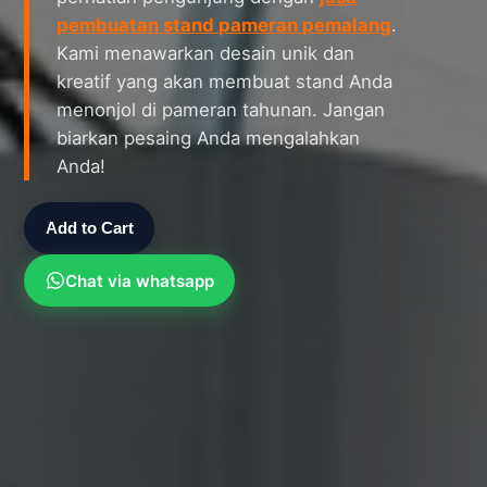
pembuatan stand pameran pemalang
.
Kami menawarkan desain unik dan
kreatif yang akan membuat stand Anda
menonjol di pameran tahunan. Jangan
biarkan pesaing Anda mengalahkan
Anda!
Add to Cart
Chat via whatsapp