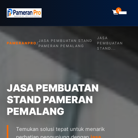
0
JASA
JASA PEMBUATAN STAND
PAMERANPRO
/
PEMBUATAN
PAMERAN PEMALANG
STAND...
JASA PEMBUATAN
STAND PAMERAN
PEMALANG
Temukan solusi tepat untuk menarik
perhatian pengunjung dengan
jasa